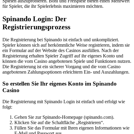
Spielen auszuprobieren. Boni und Freispiele bieten einen Mehrwert
für Spieler, die ihr Spielerlebnis maximieren möchten.
Spinando Login: Der
Registrierungsprozess
Die Registrierung bei Spinando ist einfach und unkompliziert.
Spieler können sich auf herkömmliche Weise registrieren, indem sie
ein Formular auf der Website des Casinos ausfüllen. Nach der
Registrierung erhalten Spieler Zugriff auf ihr eigenes Konto und
können die vom Casino angebotenen Spiele und Funktionen nutzen.
Die Registrierung ist ein sicherer Vorgang und die vom Casino
angebotenen Zahlungsoptionen erleichtern Ein- und Auszahlungen.
So erstellen Sie Ihr eigenes Konto im Spinando
Casino
Die Registrierung mit Spinando Login ist einfach und erfolgt wie
folgt:
Gehen Sie zur Spinando-Homepage (spinando.com).
Klicken Sie auf die Schaltfläche „Registrieren“.
Füllen Sie das Formular mit Ihren eigenen Informationen wie
E-Mail und Passwort aus.