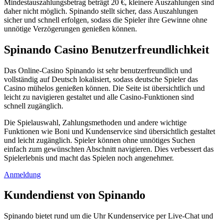
Mindestauszahlungsbetrag beträgt 20 €, kleinere Auszahlungen sind
daher nicht möglich. Spinando stellt sicher, dass Auszahlungen
sicher und schnell erfolgen, sodass die Spieler ihre Gewinne ohne
unnötige Verzögerungen genießen können.
Spinando Casino Benutzerfreundlichkeit
Das Online-Casino Spinando ist sehr benutzerfreundlich und
vollständig auf Deutsch lokalisiert, sodass deutsche Spieler das
Casino mühelos genießen können. Die Seite ist übersichtlich und
leicht zu navigieren gestaltet und alle Casino-Funktionen sind
schnell zugänglich.
Die Spielauswahl, Zahlungsmethoden und andere wichtige
Funktionen wie Boni und Kundenservice sind übersichtlich gestaltet
und leicht zugänglich. Spieler können ohne unnötiges Suchen
einfach zum gewünschten Abschnitt navigieren. Dies verbessert das
Spielerlebnis und macht das Spielen noch angenehmer.
Anmeldung
Kundendienst von Spinando
Spinando bietet rund um die Uhr Kundenservice per Live-Chat und