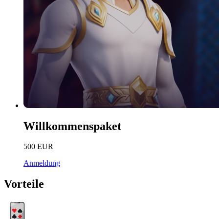
Willkommenspaket
500 EUR
Anmeldung
Vorteile