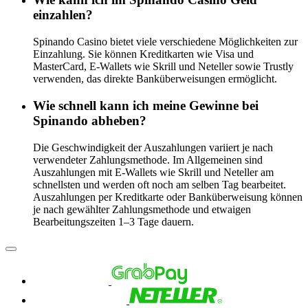
einzahlen?
Spinando Casino bietet viele verschiedene Möglichkeiten zur
Einzahlung. Sie können Kreditkarten wie Visa und
MasterCard, E-Wallets wie Skrill und Neteller sowie Trustly
verwenden, das direkte Banküberweisungen ermöglicht.
Wie schnell kann ich meine Gewinne bei
Spinando abheben?
Die Geschwindigkeit der Auszahlungen variiert je nach
verwendeter Zahlungsmethode. Im Allgemeinen sind
Auszahlungen mit E-Wallets wie Skrill und Neteller am
schnellsten und werden oft noch am selben Tag bearbeitet.
Auszahlungen per Kreditkarte oder Banküberweisung können
je nach gewählter Zahlungsmethode und etwaigen
Bearbeitungszeiten 1–3 Tage dauern.