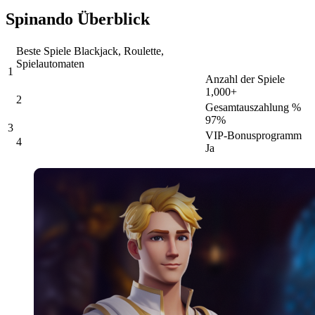
Spinando Überblick
Beste Spiele
Blackjack, Roulette,
Spielautomaten
1
Anzahl der Spiele
1,000+
2
Gesamtauszahlung %
97%
3
VIP-Bonusprogramm
4
Ja