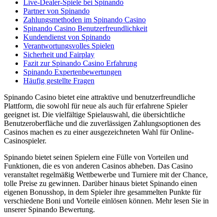
Live-Dealer-Spiele bei Spinando
Partner von Spinando
Zahlungsmethoden im Spinando Casino
Spinando Casino Benutzerfreundlichkeit
Kundendienst von Spinando
Verantwortungsvolles Spielen
Sicherheit und Fairplay
Fazit zur Spinando Casino Erfahrung
Spinando Expertenbewertungen
Häufig gestellte Fragen
Spinando Casino bietet eine attraktive und benutzerfreundliche
Plattform, die sowohl für neue als auch für erfahrene Spieler
geeignet ist. Die vielfältige Spielauswahl, die übersichtliche
Benutzeroberfläche und die zuverlässigen Zahlungsoptionen des
Casinos machen es zu einer ausgezeichneten Wahl für Online-
Casinospieler.
Spinando bietet seinen Spielern eine Fülle von Vorteilen und
Funktionen, die es von anderen Casinos abheben. Das Casino
veranstaltet regelmäßig Wettbewerbe und Turniere mit der Chance,
tolle Preise zu gewinnen. Darüber hinaus bietet Spinando einen
eigenen Bonusshop, in dem Spieler ihre gesammelten Punkte für
verschiedene Boni und Vorteile einlösen können. Mehr lesen Sie in
unserer Spinando Bewertung.