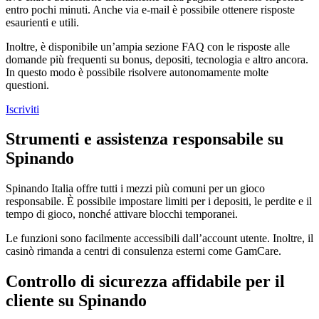
entro pochi minuti. Anche via e-mail è possibile ottenere risposte
esaurienti e utili.
Inoltre, è disponibile un’ampia sezione FAQ con le risposte alle
domande più frequenti su bonus, depositi, tecnologia e altro ancora.
In questo modo è possibile risolvere autonomamente molte
questioni.
Iscriviti
Strumenti e assistenza responsabile su
Spinando
Spinando Italia offre tutti i mezzi più comuni per un gioco
responsabile. È possibile impostare limiti per i depositi, le perdite e il
tempo di gioco, nonché attivare blocchi temporanei.
Le funzioni sono facilmente accessibili dall’account utente. Inoltre, il
casinò rimanda a centri di consulenza esterni come GamCare.
Controllo di sicurezza affidabile per il
cliente su Spinando