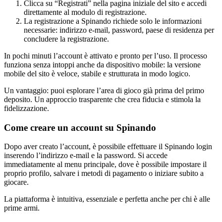
Clicca su “Registrati” nella pagina iniziale del sito e accedi
direttamente al modulo di registrazione.
La registrazione a Spinando richiede solo le informazioni
necessarie: indirizzo e-mail, password, paese di residenza per
concludere la registrazione.
In pochi minuti l’account è attivato e pronto per l’uso. Il processo
funziona senza intoppi anche da dispositivo mobile: la versione
mobile del sito è veloce, stabile e strutturata in modo logico.
Un vantaggio: puoi esplorare l’area di gioco già prima del primo
deposito. Un approccio trasparente che crea fiducia e stimola la
fidelizzazione.
Come creare un account su Spinando
Dopo aver creato l’account, è possibile effettuare il Spinando login
inserendo l’indirizzo e-mail e la password. Si accede
immediatamente al menu principale, dove è possibile impostare il
proprio profilo, salvare i metodi di pagamento o iniziare subito a
giocare.
La piattaforma è intuitiva, essenziale e perfetta anche per chi è alle
prime armi.