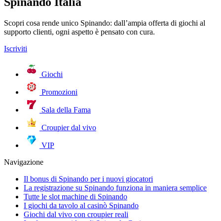
Spinando Italia
Scopri cosa rende unico Spinando: dall’ampia offerta di giochi al
supporto clienti, ogni aspetto è pensato con cura.
Iscriviti
Giochi
Promozioni
Sala della Fama
Croupier dal vivo
VIP
Navigazione
Il bonus di Spinando per i nuovi giocatori
La registrazione su Spinando funziona in maniera semplice
Tutte le slot machine di Spinando
I giochi da tavolo al casinò Spinando
Giochi dal vivo con croupier reali