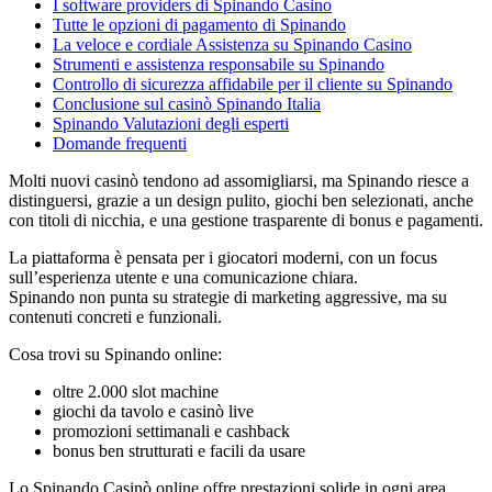
I software providers di Spinando Casino
Tutte le opzioni di pagamento di Spinando
La veloce e cordiale Assistenza su Spinando Casino
Strumenti e assistenza responsabile su Spinando
Controllo di sicurezza affidabile per il cliente su Spinando
Conclusione sul casinò Spinando Italia
Spinando Valutazioni degli esperti
Domande frequenti
Molti nuovi casinò tendono ad assomigliarsi, ma Spinando riesce a
distinguersi, grazie a un design pulito, giochi ben selezionati, anche
con titoli di nicchia, e una gestione trasparente di bonus e pagamenti.
La piattaforma è pensata per i giocatori moderni, con un focus
sull’esperienza utente e una comunicazione chiara.
Spinando non punta su strategie di marketing aggressive, ma su
contenuti concreti e funzionali.
Cosa trovi su Spinando online:
oltre 2.000 slot machine
giochi da tavolo e casinò live
promozioni settimanali e cashback
bonus ben strutturati e facili da usare
Lo Spinando Casinò online offre prestazioni solide in ogni area,