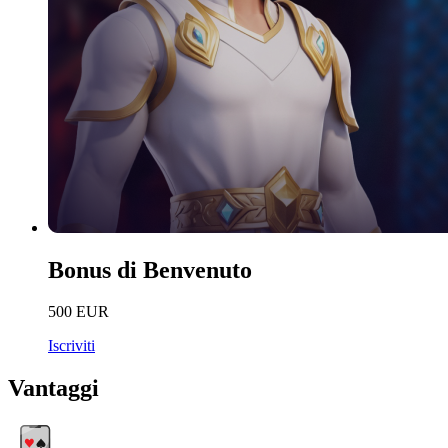
Bonus di Benvenuto
500 EUR
Iscriviti
Vantaggi