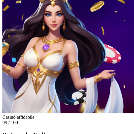
Casinò affidabile
99
/
100