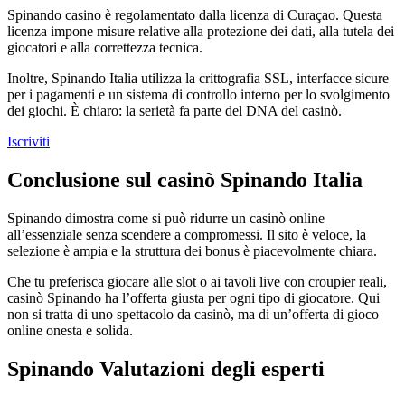
Spinando casino è regolamentato dalla licenza di Curaçao. Questa
licenza impone misure relative alla protezione dei dati, alla tutela dei
giocatori e alla correttezza tecnica.
Inoltre, Spinando Italia utilizza la crittografia SSL, interfacce sicure
per i pagamenti e un sistema di controllo interno per lo svolgimento
dei giochi. È chiaro: la serietà fa parte del DNA del casinò.
Iscriviti
Conclusione sul casinò Spinando Italia
Spinando dimostra come si può ridurre un casinò online
all’essenziale senza scendere a compromessi. Il sito è veloce, la
selezione è ampia e la struttura dei bonus è piacevolmente chiara.
Che tu preferisca giocare alle slot o ai tavoli live con croupier reali,
casinò Spinando ha l’offerta giusta per ogni tipo di giocatore. Qui
non si tratta di uno spettacolo da casinò, ma di un’offerta di gioco
online onesta e solida.
Spinando Valutazioni degli esperti