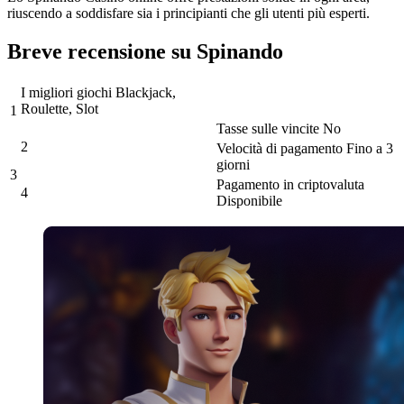
riuscendo a soddisfare sia i principianti che gli utenti più esperti.
Breve recensione su Spinando
I migliori giochi
Blackjack,
Roulette, Slot
1
Tasse sulle vincite
No
2
Velocità di pagamento
Fino a 3
giorni
3
Pagamento in criptovaluta
4
Disponibile