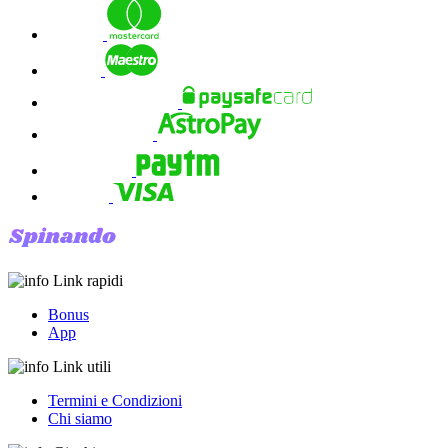
Link rapidi
Bonus
App
Link utili
Termini e Condizioni
Chi siamo