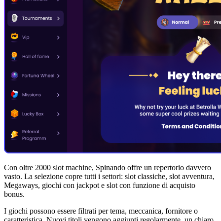
Con oltre 2000 slot machine, Spinando offre un repertorio davvero
vasto. La selezione copre tutti i settori: slot classiche, slot avventura,
Megaways, giochi con jackpot e slot con funzione di acquisto
bonus.
I giochi possono essere filtrati per tema, meccanica, fornitore o
caratteristica. Nuovi titoli vengono aggiunti regolarmente, un chiaro